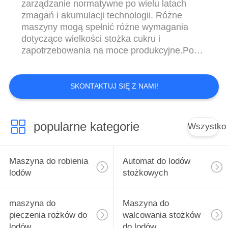
zarządzanie normatywne po wielu latach
zmagań i akumulacji technologii. Różne
maszyny mogą spełnić różne wymagania
dotyczące wielkości stożka cukru i
zapotrzebowania na moce produkcyjne.Po
tylu latach rozwoju nasza firma stała się
najbardziej profesjonalnym producentem
maszyn do pieczenia stożków cukru w ​​
SKONTAKTUJ SIĘ Z NAMI!
Chinach. Kluczem do naszych usług jest
przede wszystkim klient, przede wszystkim
jakość i zorientowanie na u...
popularne kategorie
Wszystko
Maszyna do robienia
Automat do lodów
lodów
stożkowych
maszyna do
Maszyna do
pieczenia rożków do
walcowania stożków
lodów
do lodów