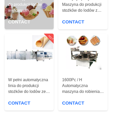
KONTROLA
do produkcji lodów
Maszyna do produkcji
JAKOŚCI
waflowych
stożków do lodów z
walcowanego cukru
CONTACT
CONTACT
SKONTAKTUJ
SIĘ
HOT
Z
NAMI
POPROSIĆ
O
W pełni automatyczna
1600Pc / H
WYCENĘ
linia do produkcji
Automatyczna
stożków do lodów ze
maszyna do robienia
stali nierdzewnej
lodów waflowych
SITEMAP
CONTACT
CONTACT