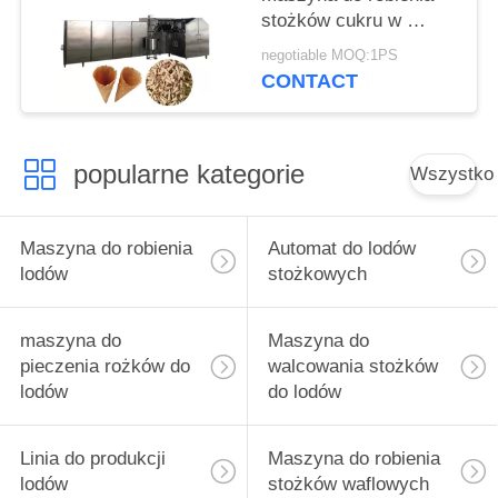
stożków cukru w ​​
fabryce przekąsek
negotiable MOQ:1PS
CONTACT
popularne kategorie
Wszystko
Maszyna do robienia
Automat do lodów
lodów
stożkowych
maszyna do
Maszyna do
pieczenia rożków do
walcowania stożków
lodów
do lodów
Linia do produkcji
Maszyna do robienia
lodów
stożków waflowych