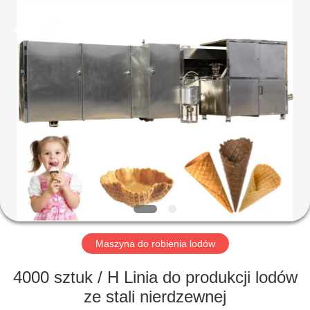
Silk
Road
Enterprise
Management
Services
Co.,LTD.
All
Rights
DOM
Reserved.
PRODUKTY
O
NAS
WYCIECZKA
PO
Maszyna do robienia lodów
FABRYCE
4000 sztuk / H Linia do produkcji lodów
ze stali nierdzewnej