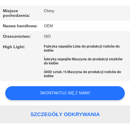
KONTROLA
JAKOŚCI
Miejsce
Chiny
pochodzenia:
Nazwa handlowa:
OEM
SKONTAKTUJ
Orzecznictwo:
ISO
SIĘ
High Light:
Fabryka napojów Linia do produkcji rożków do
Z
lodów
,
NAMI
fabryka napojów Maszyna do produkcji stożków
do lodów
,
4000 sztuk / h Maszyna do produkcji rożków do
POPROSIĆ
lodów
O
SKONTAKTUJ SIĘ Z NAMI!
WYCENĘ
SITEMAP
SZCZEGÓŁY ODKRYWANIA