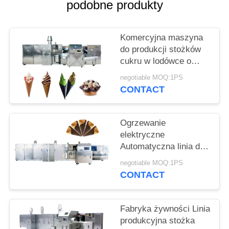
PRIVACY
podobne produkty
POLICY
Komercyjna maszyna
do produkcji stożków
cukru w ​​lodówce o
wydajności 4000 sztuk
negotiable MOQ:1PS
/ godzinę
CONTACT
Ogrzewanie
elektryczne
Automatyczna linia do
produkcji stożków
negotiable MOQ:1PS
cukru z walcowanych
CONTACT
na ostro
Fabryka żywności Linia
produkcyjna stożka