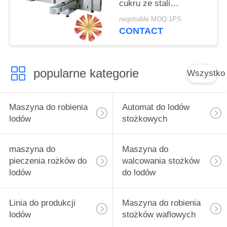
cukru ze stali
nierdzewnej
negotiable MOQ:1PS
CONTACT
popularne kategorie
Wszystko
Maszyna do robienia
Automat do lodów
lodów
stożkowych
maszyna do
Maszyna do
pieczenia rożków do
walcowania stożków
lodów
do lodów
Linia do produkcji
Maszyna do robienia
lodów
stożków waflowych