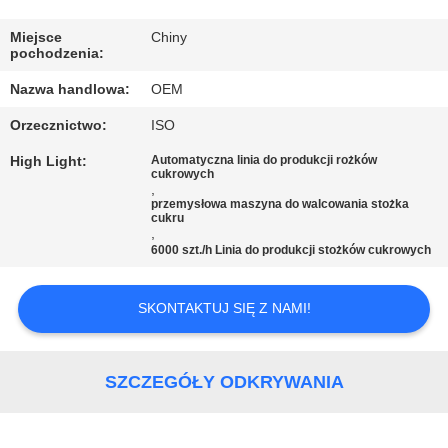
KONTROLA
JAKOŚCI
Miejsce
Chiny
pochodzenia:
Nazwa handlowa:
OEM
SKONTAKTUJ
Orzecznictwo:
ISO
SIĘ
High Light:
Automatyczna linia do produkcji rożków
Z
cukrowych
,
NAMI
przemysłowa maszyna do walcowania stożka
cukru
,
6000 szt./h Linia do produkcji stożków cukrowych
POPROSIĆ
O
SKONTAKTUJ SIĘ Z NAMI!
WYCENĘ
SZCZEGÓŁY ODKRYWANIA
SITEMAP